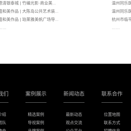
德清银泰城 | 竹编光影·商业美...
温州同乐
盛和美作品 | 大陈岛公共艺术装...
温州同乐
盛和美作品 | 珀莱雅美帆广场导...
杭州市临
……
……
我们
案例展示
新闻动态
联系合作
介绍
精选案例
最新动态
位置地图
团队
导视案例
观点交流
联系方式
使命
品牌案例
公众平台
招聘信息