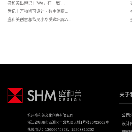
盛和美出游记 | “We，在一起”...
后记｜万物皆可设计 · 数字消费...
盛和美创意总监吴小华受邀出席A...
……
关于
公司
杭州盛和美文化创意有限公司
浙江省杭州市西湖区丰盛九玺天城1号楼20层2002室
设计
热线电话：13606645723、15268815202
理想