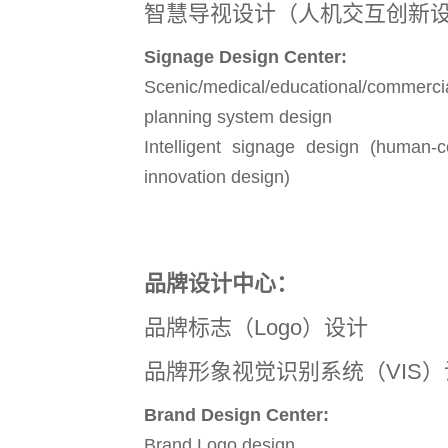
智慧导视设计（人机交互创新
Signage Design Center:
Scenic/medical/educational/commerc
planning system design
Intelligent signage design (human-c
innovation design)
品牌设计中心：
品牌标志（Logo）设计
品牌形象视觉识别系统（VIS）
Brand Design Center:
Brand Logo design