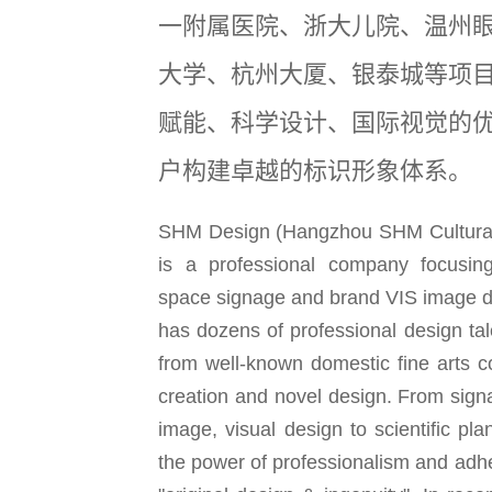
一附属医院、浙大儿院、温州
大学、杭州大厦、银泰城等项
赋能、科学设计、国际视觉的
户构建卓越的标识形象体系。
SHM Design (Hangzhou SHM Cultural 
is a professional company focusin
space signage and brand VIS image 
has dozens of professional design ta
from well-known domestic fine arts c
creation and novel design. From sign
image, visual design to scientific pla
the power of professionalism and adhe