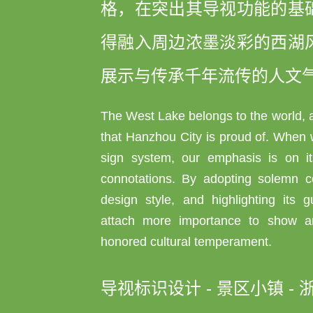
格，在突出其导视功能的基
得融入周边浓墨淡彩的西湖
展示与传承千年流传的人文
The West Lake belongs to the world, a
that Hanzhou City is proud of. When 
sign system, our emphasis is on it
connotations. By adopting solemn c
design style, and highlighting its g
attach more importance to show and
honored cultural temperament.
导视标识设计 - 景区小镇 - 