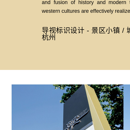
and fusion of history and modern 
western cultures are effectively realiz
导视标识设计 - 景区小镇 / 
杭州