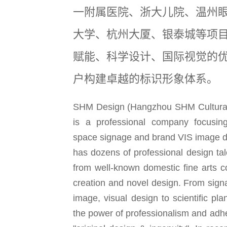
一附属医院、浙大儿院、温州
大学、杭州大厦、银泰城等项
赋能、科学设计、国际视觉的
户构建卓越的标识形象体系。
SHM Design (Hangzhou SHM Cultural 
is a professional company focusin
space signage and brand VIS image 
has dozens of professional design ta
from well-known domestic fine arts c
creation and novel design. From sign
image, visual design to scientific pla
the power of professionalism and adhe