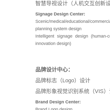
智慧导视设计（人机交互创新
Signage Design Center:
Scenic/medical/educational/commerc
planning system design
Intelligent signage design (human-c
innovation design)
品牌设计中心：
品牌标志（Logo）设计
品牌形象视觉识别系统（VIS）
Brand Design Center:
Brand Logo design