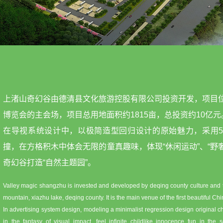
上渚山奇幻谷由德清县文化旅游控股有限公司投资开发，项目
博览会的主会场，项目总用地面积约1815亩，总投资约10亿元
在导视系统设计中，以极简造型回归设计的原始魅力，采用5
撞，在方格积木中体会无限的童真趣味，体现“休闲运动”、“野
奇幻谷打造“自然主题园”。
Valley magic shangzhu is invested and developed by deqing county culture and t
mountain, xiazhu lake, deqing county. It is the main venue of the first beautiful Ch
In advertising system design, modeling a minimalist regression design original ch
in the fantasy of visual impact, feel infinite childlike innocence fun in the sq