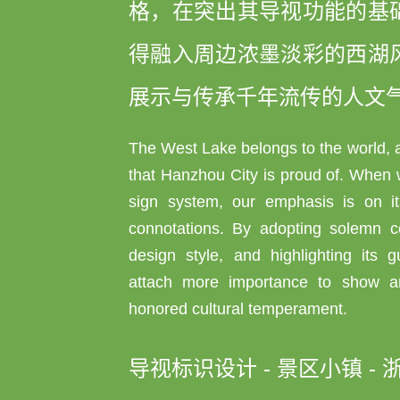
格，在突出其导视功能的基
得融入周边浓墨淡彩的西湖
展示与传承千年流传的人文
The West Lake belongs to the world, a
that Hanzhou City is proud of. When 
sign system, our emphasis is on it
connotations. By adopting solemn c
design style, and highlighting its g
attach more importance to show and
honored cultural temperament.
导视标识设计 - 景区小镇 - 