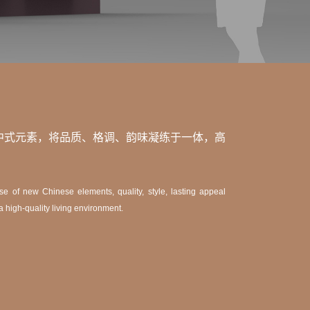
中式元素，将品质、格调、韵味凝练于一体，高
 of new Chinese elements, quality, style, lasting appeal
d a high-quality living environment.