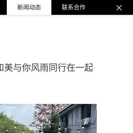
新闻动态
联系合作
 盛和美与你风雨同行在一起