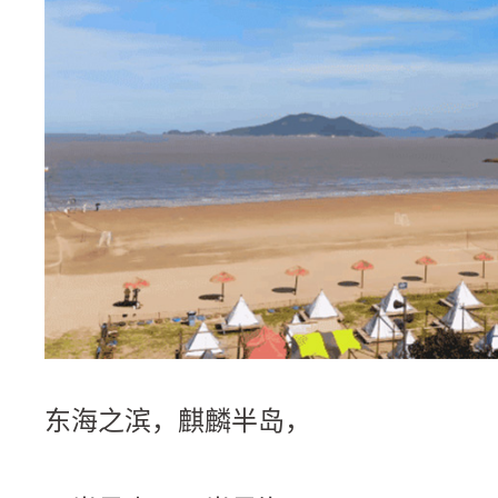
东海之滨，麒麟半岛，