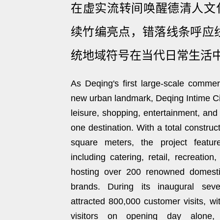
在虚实流转间唤醒德清人文化
续竹编亮点，错落线条呼应
统地域符号在当代日常生活
As Deqing's first large-scale comme
new urban landmark, Deqing Intime Cit
leisure, shopping, entertainment, and s
one destination. With a total construc
square meters, the project featur
including catering, retail, recreation
hosting over 200 renowned domestic
brands. During its inaugural sev
attracted 800,000 customer visits, w
visitors on opening day alone, 