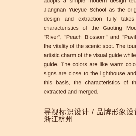
adopts a simple modern design tec
Jiangnan Yueyue School as the origin
design and extraction fully take
characteristics of the Gaoting Mou
"River", "Peach Blossom" and "Pavil
the vitality of the scenic spot. The tou
artistic charm of the visual guide whil
guide. The colors are like warm colo
signs are close to the lighthouse an
this basis, the characteristics of 
extracted and merged.
导视标识设计 / 品牌形象设计
浙江杭州