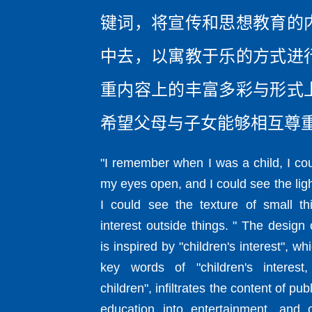
键词，将宣传和思想教育的
中去，以寓教于乐的方式进
重内容上的丰富多彩与形式
希望父母与子女能够相互尊
"I remember when I was a child, I co
my eyes open, and I could see the lig
I could see the texture of small t
interest outside things. " The design
is inspired by "children's interest", 
key words of "children's interest
children", infiltrates the content of pub
education into entertainment, and 