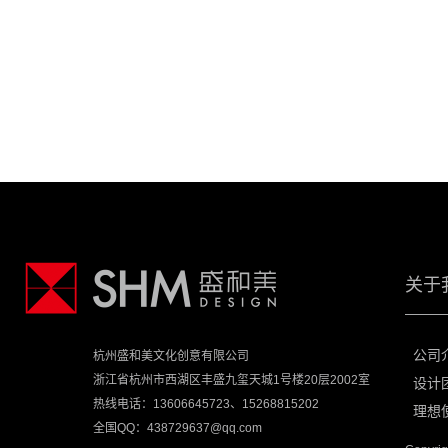
关于
公司
杭州盛和美文化创意有限公司
浙江省杭州市西湖区丰盛九玺天城1号楼20层2002室
设计
热线电话：13606645723、15268815202
理想
全国QQ：438729637@qq.com