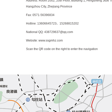
Address: Room 2002, 20th Floor, Building 1, Fengsheng Jiuxi Ti
Hangzhou City, Zhejiang Province
Fax: 0571-56396834
Hotline: 13606645723、15268815202
National QQ: 438729637@qq.com
Website: www.ssgmhz.com
Scan the QR code on the right to enter the navigation