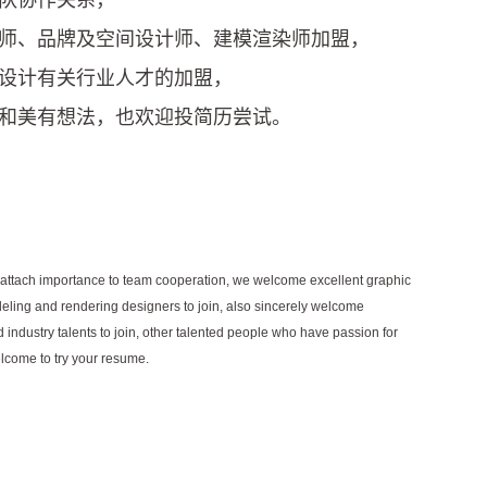
队协作关系，
师、品牌及空间设计师、建模渲染师加盟，
设计有关行业人才的加盟，
和美有想法，也欢迎投简历尝试。
, attach importance to team cooperation, we welcome excellent graphic
ling and rendering designers to join, also sincerely welcome
d industry talents to join, other talented people who have passion for
lcome to try your resume.