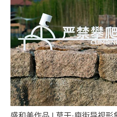
盛和美作品 | 莫干·庾街导视形